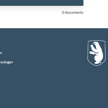
0 documents
ev
sninger