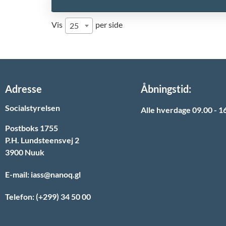
Vis
per side
25
Adresse
Åbningstid:
Socialstyrelsen
Alle hverdage 09.00 - 1
Postboks 1755
P.H. Lundsteensvej 2
3900 Nuuk
E-mail: iass@nanoq.gl
Telefon: (+299) 34 50 00