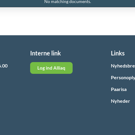
No matching documents.
Interne link
Links
6.00
Nyhedsbr
Log ind Alliaq
Personoply
Paarisa
Nyheder