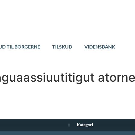
UD TIL BORGERNE
TILSKUD
VIDENSBANK
nguaassiuutitigut atorne
Kategori