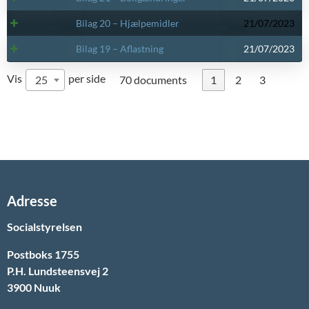
Bilag 20 – Hjælpemidler
21/07/2023
Bilag 19 – Aflastning
21/07/2023
Vis
per side
25
70 documents
1
2
3
Adresse
Socialstyrelsen
Postboks 1755
P.H. Lundsteensvej 2
3900 Nuuk