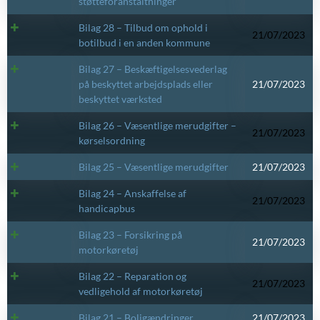
støtteforanstaltninger
Bilag 28 – Tilbud om ophold i
21/07/2023
botilbud i en anden kommune
Bilag 27 – Beskæftigelsesvederlag
på beskyttet arbejdsplads eller
21/07/2023
beskyttet værksted
Bilag 26 – Væsentlige merudgifter –
21/07/2023
kørselsordning
Bilag 25 – Væsentlige merudgifter
21/07/2023
Bilag 24 – Anskaffelse af
21/07/2023
handicapbus
Bilag 23 – Forsikring på
21/07/2023
motorkøretøj
Bilag 22 – Reparation og
21/07/2023
vedligehold af motorkøretøj
Bilag 21 – Boligændringer
21/07/2023