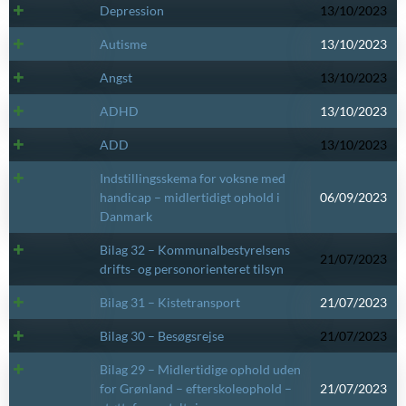
Depression
13/10/2023
Autisme
13/10/2023
Angst
13/10/2023
ADHD
13/10/2023
ADD
13/10/2023
Indstillingsskema for voksne med
handicap – midlertidigt ophold i
06/09/2023
Danmark
Bilag 32 – Kommunalbestyrelsens
21/07/2023
drifts- og personorienteret tilsyn
Bilag 31 – Kistetransport
21/07/2023
Bilag 30 – Besøgsrejse
21/07/2023
Bilag 29 – Midlertidige ophold uden
for Grønland – efterskoleophold –
21/07/2023