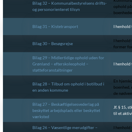
Kommunalb
Bilag 32 – Kommunalbestyrelsens drifts-
ophold på 
og personorienteret tilsyn
boenheder
Bilag 31 – Kistetransport
I henhold 
I henhold 
Bilag 30 – Besøgsrejse
former for
Bilag 29 – Midlertidige ophold uden for
Grønland – efterskoleophold –
I henhold 
støtteforanstaltninger
En hjemko
Bilag 28 – Tilbud om ophold i botilbud i
boenhed, n
en anden kommune
de nødvend
Bilag 27 – Beskæftigelsesvederlag på
Jf. § 15, 
beskyttet arbejdsplads eller beskyttet
til et akt
værksted
Bilag 26 – Væsentlige merudgifter –
I henhold 