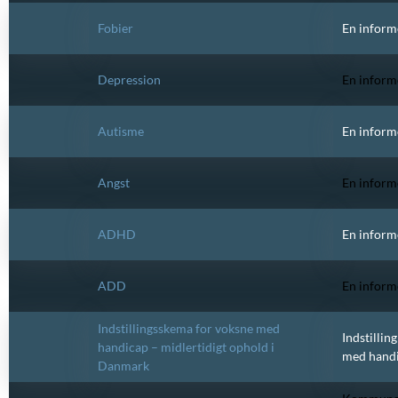
Fobier
En inform
Depression
En inform
Autisme
En inform
Angst
En inform
ADHD
En inform
ADD
En inform
Indstillingsskema for voksne med
Indstillin
handicap – midlertidigt ophold i
med handi
Danmark