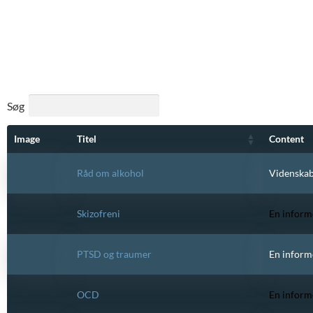
Søg
Image
Titel
Content
Råd om alkohol
Videnskabe
Skizofreni
En inform
PTSD og traumer
En inform
OCD
En inform