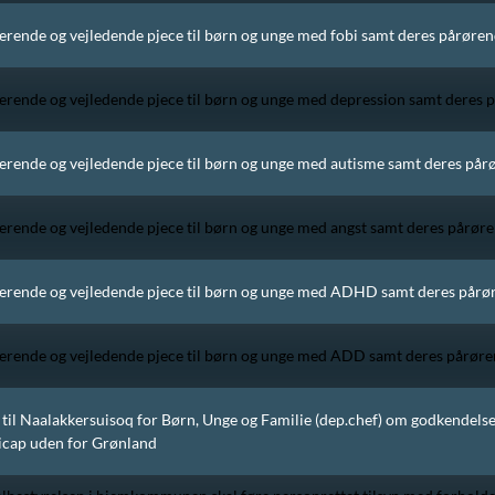
erende og vejledende pjece til børn og unge med fobi samt deres pårøren
erende og vejledende pjece til børn og unge med depression samt deres 
erende og vejledende pjece til børn og unge med autisme samt deres pår
erende og vejledende pjece til børn og unge med angst samt deres pårøre
erende og vejledende pjece til børn og unge med ADHD samt deres pårø
erende og vejledende pjece til børn og unge med ADD samt deres pårøre
g til Naalakkersuisoq for Børn, Unge og Familie (dep.chef) om godkendelse
cap uden for Grønland