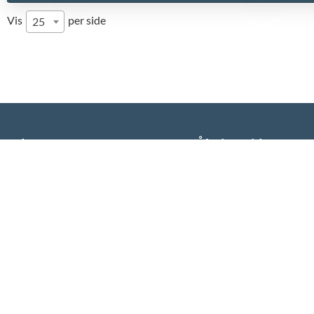
Vis
per side
25
Adresse
Åbningstid:
Socialstyrelsen
Alle hverdage 09.00 - 1
Postboks 1755
P.H. Lundsteensvej 2
3900 Nuuk
E-mail: iass@nanoq.gl
Telefon: (+299) 34 50 00