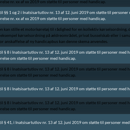
else nr. xx af xx 2019 om støtte til personer med handicap.
til §§ 1 og 2 i Inatsisartutlov nr. 13 af 12. juni 2019 om støtte til persone
else nr. xx af xx 2019 om støtte til personer med handicap.
an stille et motorkøretøj til rådighed for en kollektiv kørselsordning,
r eksempel kørselsordning på ældreområdet, privat busselskab eller i s
for anskaffelse af ny handicapbus kan denne skema anvendes.
til § 8 i Inatsisartutlov nr. 13 af 12. juni 2019 om støtte til personer med 
relse om støtte til personer med handicap.
til § 8 i Inatsisartutlov nr. 13 af 12. juni 2019 om støtte til personer med 
relse om støtte til personer med handicap.
til § 8 i Inatsisartutlov nr. 13 af 12. juni 2019 om støtte til personer med 
til § 8 i Inatsisartutlov nr. 13 af 12. juni 2019 om støtte til personer med 
relse om støtte til personer med handicap.
til § 41, i Inatsisartutlov nr. 13 af 12. juni 2019 om støtte til personer me