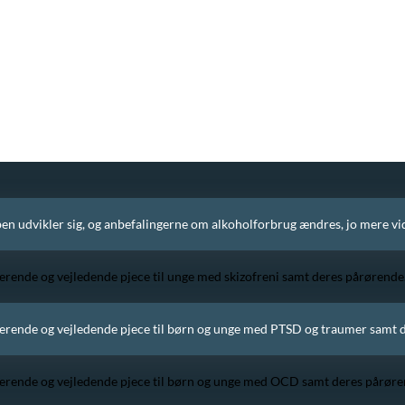
n udvikler sig, og anbefalingerne om alkoholforbrug ændres, jo mere vide
erende og vejledende pjece til unge med skizofreni samt deres pårørende
erende og vejledende pjece til børn og unge med PTSD og traumer samt 
erende og vejledende pjece til børn og unge med OCD samt deres pårøre