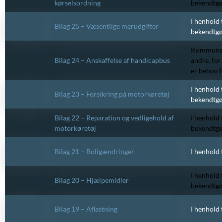
kørselsordning
bekendtgør
I henhold 
Bilag 25 – Væsentlige merudgifter
bekendtgør
Kommunen k
Bilag 24 – Anskaffelse af handicapbus
andre, fo
er behov 
I henhold 
Bilag 23 – Forsikring på motorkøretøj
bekendtgø
Bilag 22 – Reparation og vedligehold af
I henhold 
motorkøretøj
bekendtgø
Bilag 21 – Boligændringer
I henhold 
I henhold 
Bilag 20 – Hjælpemidler
bekendtgø
Bilag 19 – Aflastning
I henhold 