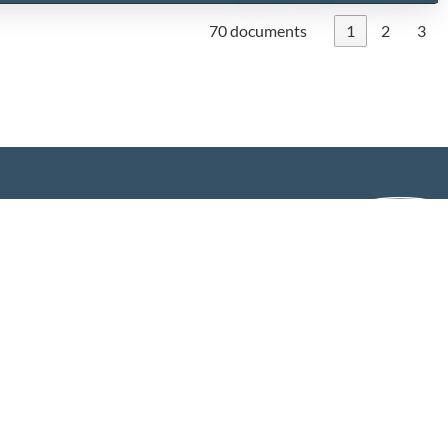
70 documents
1
2
3
ev
sninger