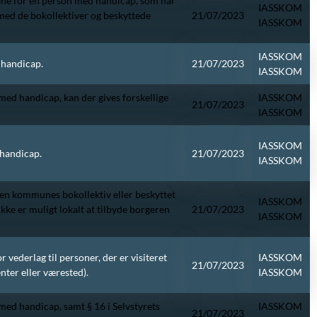
ne for en person med handicap, som har
IASSKOM
n med de bokollektiver og beskyttede
21/07/2023
IASSKOM
IASSKOM
d handicap.
21/07/2023
IASSKOM
r med handicap, kan der gives forskellige
IASSKOM
21/07/2023
IASSKOM
IASSKOM
d handicap.
21/07/2023
IASSKOM
en kommunes bokollektiv eller beskyttet
IASSKOM
kke er muligt lokalt at tilbyde borgeren
21/07/2023
IASSKOM
or vederlag til personer, der er visiteret
IASSKOM
21/07/2023
enter eller værested).
IASSKOM
r med handicap, samt § 16 i Selvstyrets
IASSKOM
21/07/2023