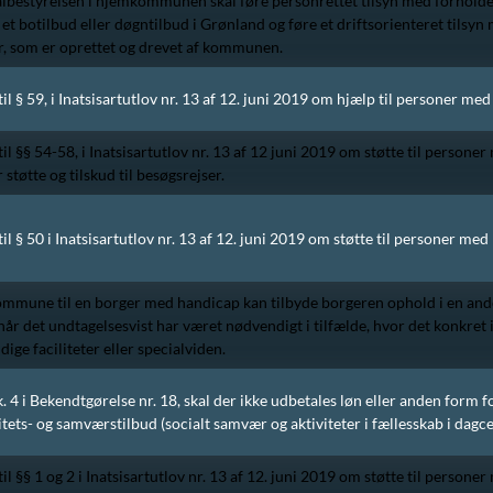
estyrelsen i hjemkommunen skal føre personrettet tilsyn med forholde
et botilbud eller døgntilbud i Grønland og føre et driftsorienteret tilsy
, som er oprettet og drevet af kommunen.
til § 59, i Inatsisartutlov nr. 13 af 12. juni 2019 om hjælp til personer me
til §§ 54-58, i Inatsisartutlov nr. 13 af 12 juni 2019 om støtte til persone
 støtte og tilskud til besøgsrejser.
til § 50 i Inatsisartutlov nr. 13 af 12. juni 2019 om støtte til personer me
mmune til en borger med handicap kan tilbyde borgeren ophold i en and
år det undtagelsesvist har været nødvendigt i tilfælde, hvor det konkret i
ige faciliteter eller specialviden.
stk. 4 i Bekendtgørelse nr. 18, skal der ikke udbetales løn eller anden form f
ivitets- og samværstilbud (socialt samvær og aktiviteter i fællesskab i dagc
til §§ 1 og 2 i Inatsisartutlov nr. 13 af 12. juni 2019 om støtte til persone