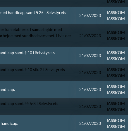
IASSKOM
r med handicap, samt § 25 i Selvstyrets
IASSKOM
21/07/2023
IASSKOM
 der kan etableres i samarbejde med
IASSKOM
amarbejde med sundhedsvæsenet. Hvis der
21/07/2023
IASSKOM
handicap samt § 10 i Selvstyrets
IASSKOM
21/07/2023
IASSKOM
handicap samt § 10 stk. 2 i Selvstyrets
IASSKOM
21/07/2023
IASSKOM
IASSKOM
handicap.
21/07/2023
IASSKOM
handicap samt §§ 6-8 i Selvstyrets
IASSKOM
21/07/2023
IASSKOM
IASSKOM
d handicap.
21/07/2023
IASSKOM