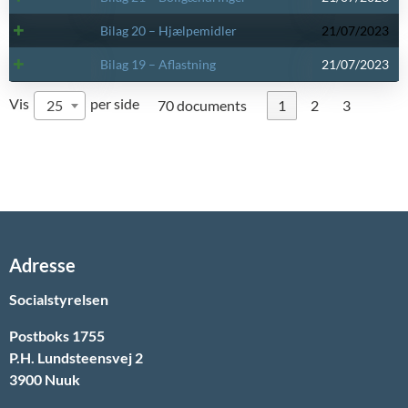
Bilag 20 – Hjælpemidler
21/07/2023
Bilag 19 – Aflastning
21/07/2023
Vis
per side
25
70 documents
1
2
3
Adresse
Socialstyrelsen
Postboks 1755
P.H. Lundsteensvej 2
3900 Nuuk