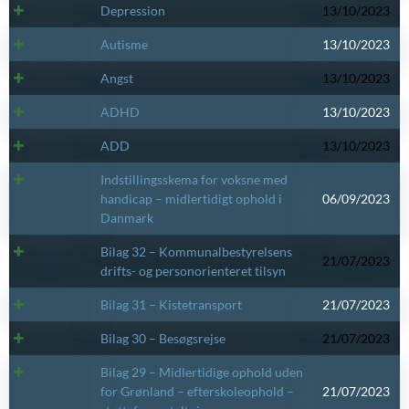
Depression
13/10/2023
Autisme
13/10/2023
Angst
13/10/2023
ADHD
13/10/2023
ADD
13/10/2023
Indstillingsskema for voksne med
handicap – midlertidigt ophold i
06/09/2023
Danmark
Bilag 32 – Kommunalbestyrelsens
21/07/2023
drifts- og personorienteret tilsyn
Bilag 31 – Kistetransport
21/07/2023
Bilag 30 – Besøgsrejse
21/07/2023
Bilag 29 – Midlertidige ophold uden
for Grønland – efterskoleophold –
21/07/2023