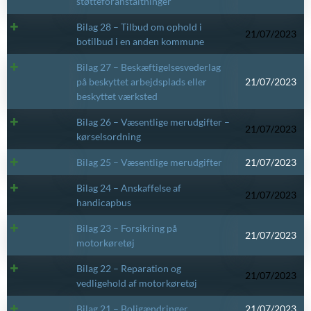
støtteforanstaltninger
Bilag 28 – Tilbud om ophold i
21/07/2023
botilbud i en anden kommune
Bilag 27 – Beskæftigelsesvederlag
på beskyttet arbejdsplads eller
21/07/2023
beskyttet værksted
Bilag 26 – Væsentlige merudgifter –
21/07/2023
kørselsordning
Bilag 25 – Væsentlige merudgifter
21/07/2023
Bilag 24 – Anskaffelse af
21/07/2023
handicapbus
Bilag 23 – Forsikring på
21/07/2023
motorkøretøj
Bilag 22 – Reparation og
21/07/2023
vedligehold af motorkøretøj
Bilag 21 – Boligændringer
21/07/2023