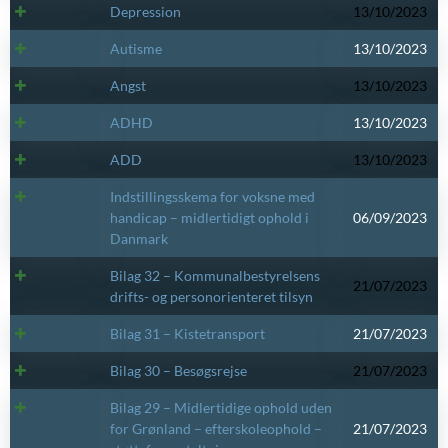
Depression
13/10/2023
Autisme
13/10/2023
Angst
13/10/2023
ADHD
13/10/2023
ADD
13/10/2023
Indstillingsskema for voksne med
handicap – midlertidigt ophold i
06/09/2023
Danmark
Bilag 32 – Kommunalbestyrelsens
21/07/2023
drifts- og personorienteret tilsyn
Bilag 31 – Kistetransport
21/07/2023
Bilag 30 – Besøgsrejse
21/07/2023
Bilag 29 – Midlertidige ophold uden
for Grønland – efterskoleophold –
21/07/2023