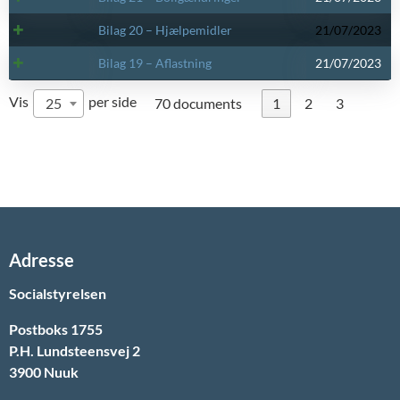
Bilag 20 – Hjælpemidler
21/07/2023
Bilag 19 – Aflastning
21/07/2023
Vis
per side
25
70 documents
1
2
3
Adresse
Socialstyrelsen
Postboks 1755
P.H. Lundsteensvej 2
3900 Nuuk