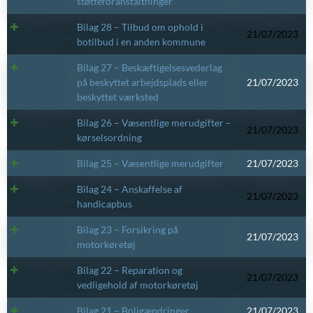
støtteforanstaltninger
Bilag 28 – Tilbud om ophold i
21/07/2023
botilbud i en anden kommune
Bilag 27 – Beskæftigelsesvederlag
på beskyttet arbejdsplads eller
21/07/2023
beskyttet værksted
Bilag 26 – Væsentlige merudgifter –
21/07/2023
kørselsordning
Bilag 25 – Væsentlige merudgifter
21/07/2023
Bilag 24 – Anskaffelse af
21/07/2023
handicapbus
Bilag 23 – Forsikring på
21/07/2023
motorkøretøj
Bilag 22 – Reparation og
21/07/2023
vedligehold af motorkøretøj
Bilag 21 – Boligændringer
21/07/2023