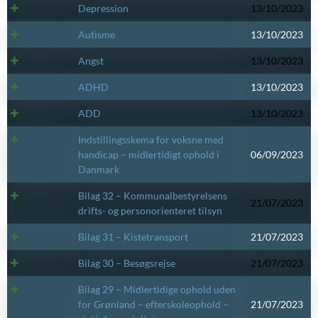
Depression
13/10/2023
Autisme
13/10/2023
Angst
13/10/2023
ADHD
13/10/2023
ADD
13/10/2023
Indstillingsskema for voksne med
handicap – midlertidigt ophold i
06/09/2023
Danmark
Bilag 32 – Kommunalbestyrelsens
21/07/2023
drifts- og personorienteret tilsyn
Bilag 31 – Kistetransport
21/07/2023
Bilag 30 – Besøgsrejse
21/07/2023
Bilag 29 – Midlertidige ophold uden
for Grønland – efterskoleophold –
21/07/2023