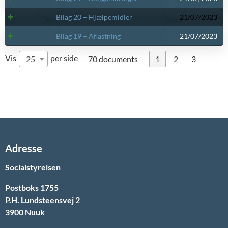
Bilag 20 – Hjælpemidler
21/07/2023
Bilag 19 – Aflastning
21/07/2023
Vis
per side
25
70 documents
1
2
3
Adresse
Socialstyrelsen
Postboks 1755
P.H. Lundsteensvej 2
3900 Nuuk