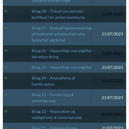
støtteforanstaltninger
Bilag 28 – Tilbud om ophold i
21/07/2023
botilbud i en anden kommune
Bilag 27 – Beskæftigelsesvederlag
på beskyttet arbejdsplads eller
21/07/2023
beskyttet værksted
Bilag 26 – Væsentlige merudgifter –
21/07/2023
kørselsordning
Bilag 25 – Væsentlige merudgifter
21/07/2023
Bilag 24 – Anskaffelse af
21/07/2023
handicapbus
Bilag 23 – Forsikring på
21/07/2023
motorkøretøj
Bilag 22 – Reparation og
21/07/2023
vedligehold af motorkøretøj
Bilag 21 – Boligændringer
21/07/2023